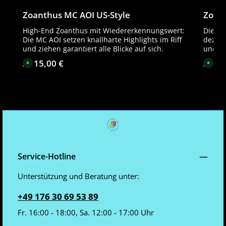
Zoanthus MC AOI US-Style
Zoan
High-End Zoanthus mit Wiedererkennungswert:
Die Zo
Die MC AOI setzen knallharte Highlights im Riff
dezent
und ziehen garantiert alle Blicke auf sich.
und ei
15,00 €
15
Regulärer Preis:
Regulä
S
S
Ab
Ab
o
o
f
f
o
o
r
r
t
t
v
v
e
e
r
r
f
f
ü
ü
g
g
b
b
a
a
r
r
,
,
Service-Hotline
L
L
i
i
e
e
Unterstützung und Beratung unter:
f
f
e
e
r
r
+49 176 30 69 53 89
z
z
e
e
i
i
Fr. 16:00 - 18:00, Sa. 12:00 - 17:00 Uhr
t
t
:
: