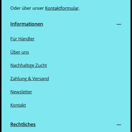
2
S
-
o
5
f
Oder über unser
Kontaktformular
.
T
o
a
r
g
t
e
v
Informationen
e
r
f
ü
Für Händler
g
b
a
r
Über uns
Nachhaltige Zucht
Zahlung & Versand
Newsletter
Kontakt
Rechtliches