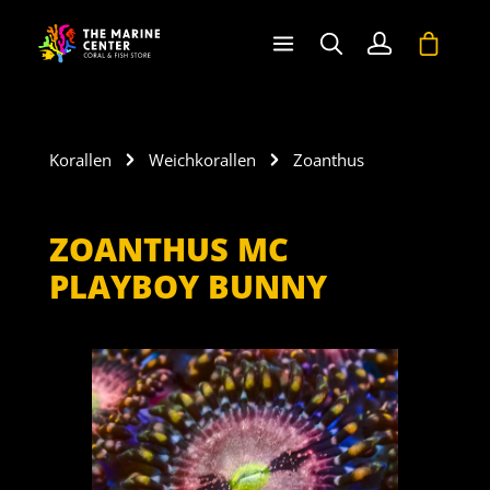
halt springen
Warenko
Korallen
Weichkorallen
Zoanthus
ZOANTHUS MC
PLAYBOY BUNNY
Bildergalerie überspringen