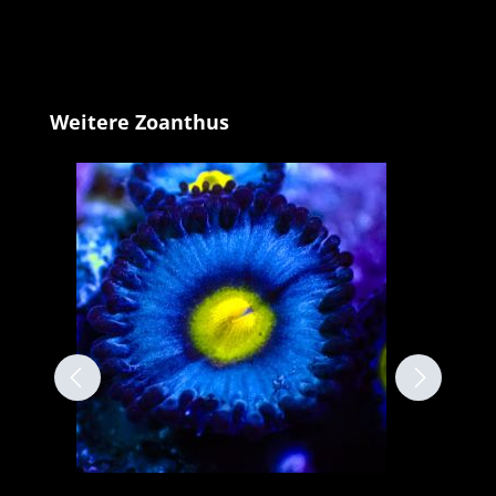
Produktgalerie überspringen
Weitere Zoanthus