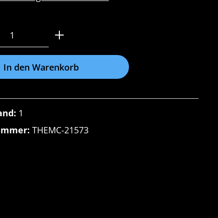
Anzahl: Gib den gewünschten Wert ein o
In den Warenkorb
and:
1
ummer:
THEMC-21573