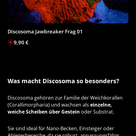
Discosoma Jawbreaker Frag 01
199,90 €
Regulärer Preis:
D
e
r
z
e
i
t
n
i
c
h
Was macht Discosoma so besonders?
t
v
e
r
f
Discosoma gehören zur Familie der Weichkorallen
ü
(Corallimorpharia) und wachsen als
g
einzelne,
b
weiche Scheiben über Gestein
oder Substrat.
a
r
Sie sind ideal für Nano-Becken, Einsteiger oder
Ablegerbereiche, da sie robust, anpassungsfähig