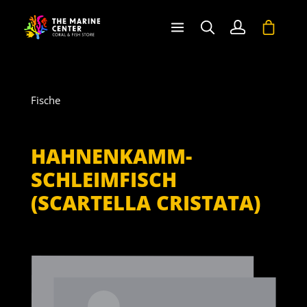
halt springen
Warenko
Fische
HAHNENKAMM-
SCHLEIMFISCH
(SCARTELLA CRISTATA)
Bildergalerie überspringen