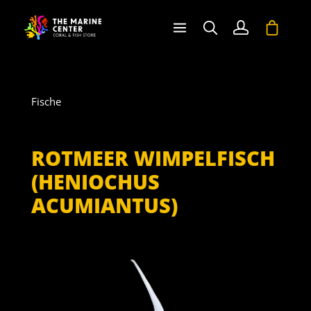
halt springen
Warenko
Fische
ROTMEER WIMPELFISCH
(HENIOCHUS
ACUMIANTUS)
Bildergalerie überspringen