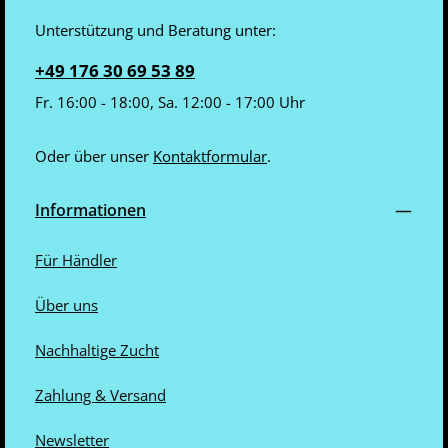
i
i
e
e
Unterstützung und Beratung unter:
f
f
e
e
r
r
+49 176 30 69 53 89
z
z
e
e
i
i
Fr. 16:00 - 18:00, Sa. 12:00 - 17:00 Uhr
t
t
:
:
3
3
-
-
4
4
Oder über unser
Kontaktformular
.
W
W
o
o
c
c
h
h
Informationen
e
e
n
n
Für Händler
Über uns
Nachhaltige Zucht
Zahlung & Versand
Newsletter