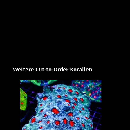
Produktgalerie überspringen
Weitere Cut-to-Order Korallen