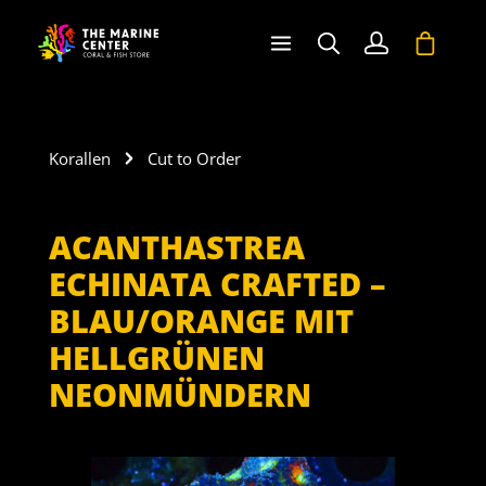
halt springen
Warenko
Korallen
Cut to Order
ACANTHASTREA
ECHINATA CRAFTED –
BLAU/ORANGE MIT
HELLGRÜNEN
NEONMÜNDERN
Bildergalerie überspringen