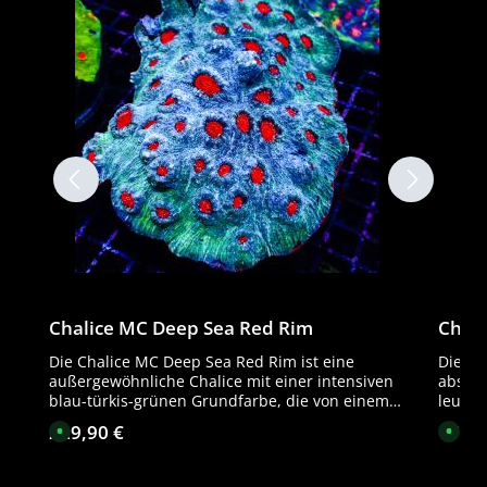
Chalice MC Deep Sea Red Rim
Chali
Die Chalice MC Deep Sea Red Rim ist eine
Die Ch
außergewöhnliche Chalice mit einer intensiven
absolu
blau-türkis-grünen Grundfarbe, die von einem
leucht
markanten, blutroten Rand eingefasst wird. Die
intens
229,90 €
179,9
Regulärer Preis:
Regulä
S
S
leuchtend roten Polypen wirken wie glühende
aus de
o
o
f
f
Kerne und sorgen für einen extrem starken
Kontra
o
o
Kontrast zur kühlen Basisfarbe. Diese
energi
r
r