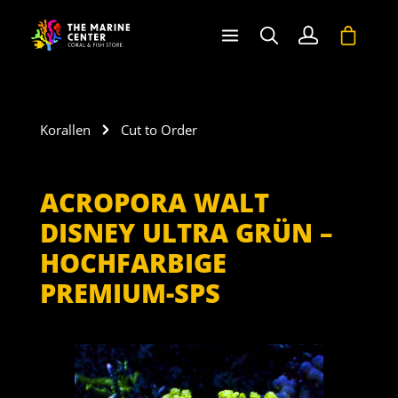
halt springen
Warenko
Korallen
Cut to Order
ACROPORA WALT
DISNEY ULTRA GRÜN –
HOCHFARBIGE
PREMIUM-SPS
Bildergalerie überspringen