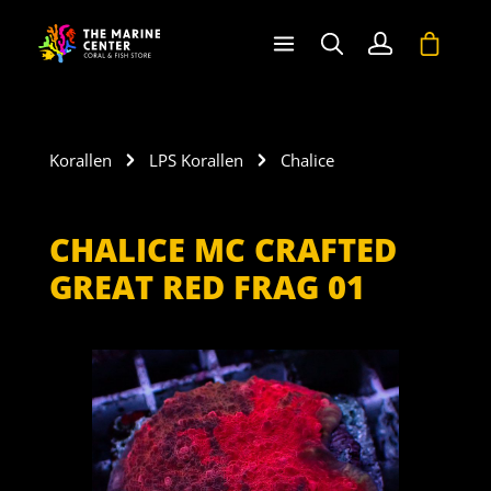
halt springen
Warenko
Korallen
LPS Korallen
Chalice
CHALICE MC CRAFTED
GREAT RED FRAG 01
Bildergalerie überspringen