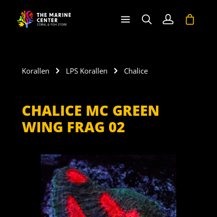
halt springen
Warenko
Korallen
LPS Korallen
Chalice
CHALICE MC GREEN
WING FRAG 02
Bildergalerie überspringen