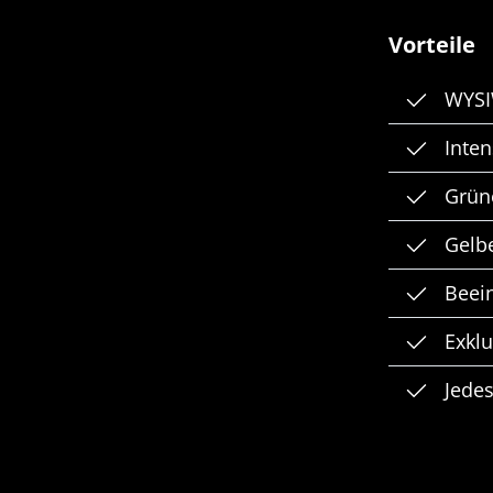
Vorteile
WYSI
Inten
Grün
Gelb
Beei
Exkl
Jedes