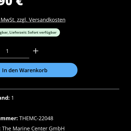
90 €
. MwSt. zzgl. Versandkosten
gbar, Lieferzeit: Sofort verfügbar
Anzahl: Gib den gewünschten Wert ein o
In den Warenkorb
and:
1
ummer:
THEMC-22048
:
The Marine Center GmbH