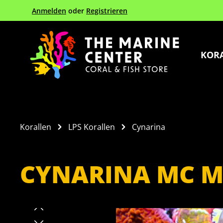
Anmelden
oder
Registrieren
Zur Hauptnavigation springen
KOR
Korallen
LPS Korallen
Cynarina
CYNARINA MC M
Bildergalerie überspringen