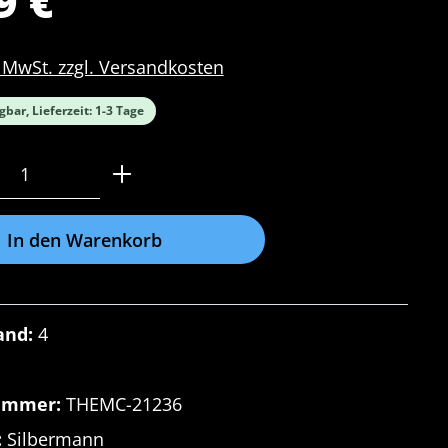
9 €
. MwSt. zzgl. Versandkosten
gbar, Lieferzeit: 1-3 Tage
Anzahl: Gib den gewünschten Wert ein o
In den Warenkorb
and:
4
ummer:
THEMC-21236
:
Silbermann