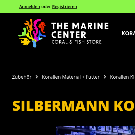
Anmelden
oder
Registrieren
Zur Hauptnavigation springen
KOR
Zubehör
Korallen Material + Futter
Korallen K
SILBERMANN KO
Bildergalerie überspringen