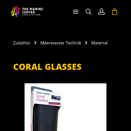
halt springen
Warenko
Zubehör
Meerwasser Technik
Material
CORAL GLASSES
Bildergalerie überspringen