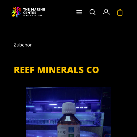
halt springen
Warenko
Zubehör
REEF MINERALS CO
Bildergalerie überspringen