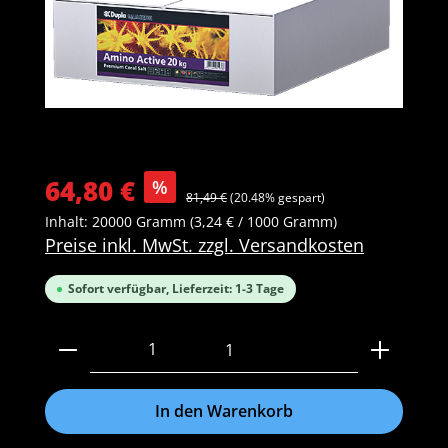
64,80 €
%
81,49 €
(20.48% gespart)
Inhalt:
20000 Gramm
(3,24 € / 1000 Gramm)
Preise inkl. MwSt. zzgl. Versandkosten
Sofort verfügbar, Lieferzeit: 1-3 Tage
Produkt Anzahl: Gib den gewünschten Wert ein 
1
In den Warenkorb