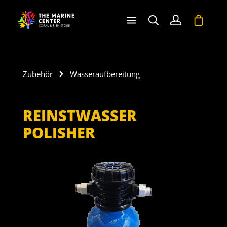
halt springen
Warenko
Zubehör
Wasseraufbereitung
REINSTWASSER
POLISHER
Bildergalerie überspringen